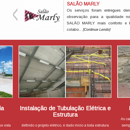
SALÃO MARLY
Os serviços foram entregues d
observação para a qualidade no
SALÃO MARLY mais conforto e b
colabo...
[Continue Lendo]
da
Instalação de Tubulação Elétrica e
Estrutura
As ca
ue esta
definido o projeto elétrico, é dado inicio a toda estrutura
semp