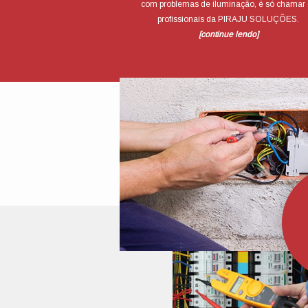
com problemas de iluminação, é só chamar 
profissionais da PIRAJU SOLUÇÕES.
[continue lendo]