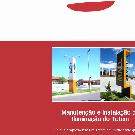
Manutenção e Instalação 
Iluminação do Totem
Se sua empresa tem um Totem de Publicidade q