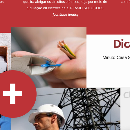
os
que ira abrigar os circuitos elétricos, seja por meio de
contrá
tubulação ou eletrocalha a, PIRAJU SOLUÇÕES
[continue lendo]
Minuto Casa Se