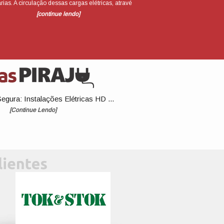
rias. A circulação dessas cargas elétricas, atravé
[continue lendo]
gura: Instalações Elétricas HD ...
[Continue Lendo]